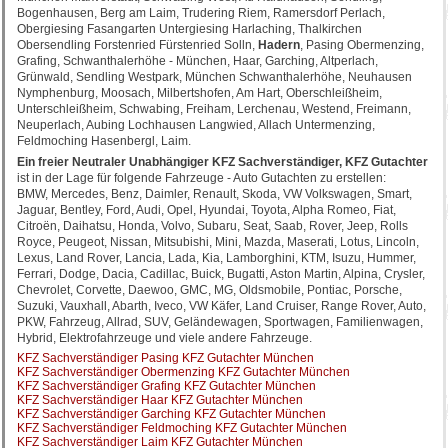
Bogenhausen, Berg am Laim, Trudering Riem, Ramersdorf Perlach,
Obergiesing Fasangarten Untergiesing Harlaching, Thalkirchen
Obersendling Forstenried Fürstenried Solln,
Hadern
, Pasing Obermenzing,
Grafing, Schwanthalerhöhe - München, Haar, Garching, Altperlach,
Grünwald, Sendling Westpark, München Schwanthalerhöhe, Neuhausen
Nymphenburg, Moosach, Milbertshofen, Am Hart, Oberschleißheim,
Unterschleißheim, Schwabing, Freiham, Lerchenau, Westend, Freimann,
Neuperlach, Aubing Lochhausen Langwied, Allach Untermenzing,
Feldmoching Hasenbergl, Laim.
Ein freier Neutraler Unabhängiger KFZ Sachverständiger, KFZ Gutachter
ist in der Lage für folgende Fahrzeuge - Auto Gutachten zu erstellen:
BMW, Mercedes, Benz, Daimler, Renault, Skoda, VW Volkswagen, Smart,
Jaguar, Bentley, Ford, Audi, Opel, Hyundai, Toyota, Alpha Romeo, Fiat,
Citroën, Daihatsu, Honda, Volvo, Subaru, Seat, Saab, Rover, Jeep, Rolls
Royce, Peugeot, Nissan, Mitsubishi, Mini, Mazda, Maserati, Lotus, Lincoln,
Lexus, Land Rover, Lancia, Lada, Kia, Lamborghini, KTM, Isuzu, Hummer,
Ferrari, Dodge, Dacia, Cadillac, Buick, Bugatti, Aston Martin, Alpina, Crysler,
Chevrolet, Corvette, Daewoo, GMC, MG, Oldsmobile, Pontiac, Porsche,
Suzuki, Vauxhall, Abarth, Iveco, VW Käfer, Land Cruiser, Range Rover, Auto,
PKW, Fahrzeug, Allrad, SUV, Geländewagen, Sportwagen, Familienwagen,
Hybrid, Elektrofahrzeuge und viele andere Fahrzeuge.
KFZ Sachverständiger Pasing KFZ Gutachter München
KFZ Sachverständiger Obermenzing KFZ Gutachter München
KFZ Sachverständiger Grafing KFZ Gutachter München
KFZ Sachverständiger Haar KFZ Gutachter München
KFZ Sachverständiger Garching KFZ Gutachter München
KFZ Sachverständiger Feldmoching KFZ Gutachter München
KFZ Sachverständiger Laim KFZ Gutachter München