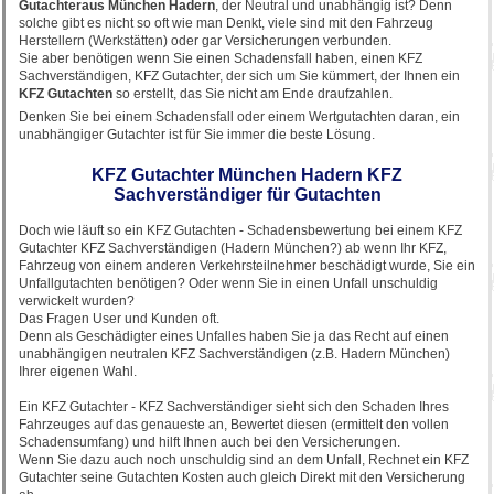
Gutachter
aus München Hadern
, der Neutral und unabhängig ist? Denn
solche gibt es nicht so oft wie man Denkt, viele sind mit den Fahrzeug
Herstellern (Werkstätten) oder gar Versicherungen verbunden.
Sie aber benötigen wenn Sie einen Schadensfall haben, einen KFZ
Sachverständigen, KFZ Gutachter, der sich um Sie kümmert, der Ihnen ein
KFZ Gutachten
so erstellt, das Sie nicht am Ende draufzahlen.
Denken Sie bei einem Schadensfall oder einem Wertgutachten daran, ein
unabhängiger Gutachter ist für Sie immer die beste Lösung.
KFZ Gutachter München Hadern KFZ
Sachverständiger für Gutachten
Doch wie läuft so ein KFZ Gutachten - Schadensbewertung bei einem KFZ
Gutachter KFZ Sachverständigen (Hadern München?) ab wenn Ihr KFZ,
Fahrzeug von einem anderen Verkehrsteilnehmer beschädigt wurde, Sie ein
Unfallgutachten benötigen? Oder wenn Sie in einen Unfall unschuldig
verwickelt wurden?
Das Fragen User und Kunden oft.
Denn als Geschädigter eines Unfalles haben Sie ja das Recht auf einen
unabhängigen neutralen KFZ Sachverständigen (z.B. Hadern München)
Ihrer eigenen Wahl.
Ein KFZ Gutachter - KFZ Sachverständiger sieht sich den Schaden Ihres
Fahrzeuges auf das genaueste an, Bewertet diesen (ermittelt den vollen
Schadensumfang) und hilft Ihnen auch bei den Versicherungen.
Wenn Sie dazu auch noch unschuldig sind an dem Unfall, Rechnet ein KFZ
Gutachter seine Gutachten Kosten auch gleich Direkt mit den Versicherung