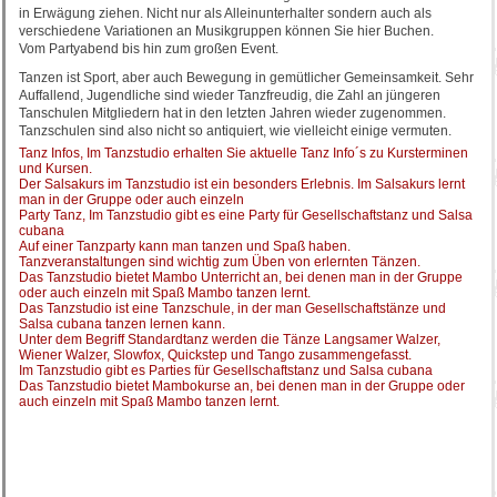
in Erwägung ziehen. Nicht nur als Alleinunterhalter sondern auch als
verschiedene Variationen an Musikgruppen können Sie hier Buchen.
Vom Partyabend bis hin zum großen Event.
Tanzen ist Sport, aber auch Bewegung in gemütlicher Gemeinsamkeit. Sehr
Auffallend, Jugendliche sind wieder Tanzfreudig, die Zahl an jüngeren
Tanschulen Mitgliedern hat in den letzten Jahren wieder zugenommen.
Tanzschulen sind also nicht so antiquiert, wie vielleicht einige vermuten.
Tanz Infos, Im Tanzstudio erhalten Sie aktuelle Tanz Info´s zu Kursterminen
und Kursen.
Der Salsakurs im Tanzstudio ist ein besonders Erlebnis. Im Salsakurs lernt
man in der Gruppe oder auch einzeln
Party Tanz, Im Tanzstudio gibt es eine Party für Gesellschaftstanz und Salsa
cubana
Auf einer Tanzparty kann man tanzen und Spaß haben.
Tanzveranstaltungen sind wichtig zum Üben von erlernten Tänzen.
Das Tanzstudio bietet Mambo Unterricht an, bei denen man in der Gruppe
oder auch einzeln mit Spaß Mambo tanzen lernt.
Das Tanzstudio ist eine Tanzschule, in der man Gesellschaftstänze und
Salsa cubana tanzen lernen kann.
Unter dem Begriff Standardtanz werden die Tänze Langsamer Walzer,
Wiener Walzer, Slowfox, Quickstep und Tango zusammengefasst.
Im Tanzstudio gibt es Parties für Gesellschaftstanz und Salsa cubana
Das Tanzstudio bietet Mambokurse an, bei denen man in der Gruppe oder
auch einzeln mit Spaß Mambo tanzen lernt.