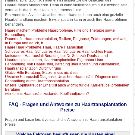
Haartransplantation. Als aller erstes lassen Sie die Ursachen des
Haarausfalles Analysieren. Denn er kann vielleicht auch nur kurzfristig sein,
verursacht durch Medikamente, Lebensstil, etc...
Erst wenn der Arzt die Ursachen kennt, kann er Ihnen auch eine gezielte
Haarbehandlung machen. Bzw. erst dann kann er auch Ihre Haarprobleme
behandeln.
Haare machem Probleme Haarprobleme, Hilfe und Therapie sowie
Behandlung
Dauerhafte Haartransplantation, Risiken, Diagnose, Erfahrungen, weltweit,
in Europa und de, ch, fr
Haare Haar Probleme, Haar, Haare Haarausfall
Schuetteres Haar, Schütteres Haar, Schütteres Haar, Lichtes Haar,
kreisrunder Haarausfall Beratung bei Dr. Sobczak Deutschland
Haartransplantationen, Haartransplantation Eigenhaar Haar
Behandlung, von Haarausfall, Beratung über Kosten und Wirksamkeit,
Haartransplantation Durchführung
Glatze Hilfe Beratung, Glatze, muss nicht sein
Ursache Haarausfall Diagnose, Ursachen Haarausfall, Diagnose und
Behandlung durch Haartransplantation
unsere Kopfhaare, der Erhalt ist auch wichtig für die Karriere, bei problemen
Beratung
wie kommt Haarausfall zustande, Kopffhautjucken?
FAQ - Fragen und Antworten zu Haartransplantation
Preise
Fragen und kurze leicht verständliche Antworten zu Haartransplantation
Preise
Welche Faktoren beeinflussen die Kosten einer