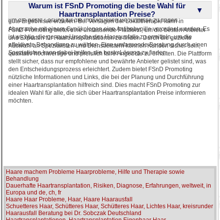
professionelles Zweithaarstudio kann bei der Auswahl und Anpassung des
Warum ist FSnD Promoting die beste Wahl für
Auswahl. Eine häufige Methode ist die Anwendung einer Östrogenlösung,
passenden Haarersatzes helfen. Es ist wichtig, sich gut beraten zu lassen,
die lokal auf die Kopfhaut aufgetragen wird. Auch Minoxidil kann bei Frauen
Haartransplantation Preise?
um die beste Lösung für die individuellen Bedürfnisse zu finden.
gute Ergebnisse erzielen. Bei Versagen der Lokaltherapie kann in
Absprache mit einem Gynäkologen eine Antibabypille verordnet werden. Es
FSnD Promoting bietet eine umfassende Plattform, um die besten Anbieter
ist wichtig, die genaue Ursache des Haarausfalls zu ermitteln, um die
und Experten für Haartransplantationen zu finden. Durch die gezielte
effektivste Behandlung zu wählen. Eine umfassende Beratung durch einen
Auswahl an Spezialisten und Dienstleistern können Kunden sicher sein,
Spezialisten kann dabei helfen, die beste Lösung zu finden.
qualitativ hochwertige und preislich faire Angebote zu erhalten. Die Plattform
stellt sicher, dass nur empfohlene und bewährte Anbieter gelistet sind, was
den Entscheidungsprozess erleichtert. Zudem bietet FSnD Promoting
nützliche Informationen und Links, die bei der Planung und Durchführung
einer Haartransplantation hilfreich sind. Dies macht FSnD Promoting zur
idealen Wahl für alle, die sich über Haartransplantation Preise informieren
möchten.
Haare machem Probleme Haarprobleme, Hilfe und Therapie sowie
Behandlung
Dauerhafte Haartransplantation, Risiken, Diagnose, Erfahrungen, weltweit, in
Europa und de, ch, fr
Haare Haar Probleme, Haar, Haare Haarausfall
Schuetteres Haar, Schütteres Haar, Schütteres Haar, Lichtes Haar, kreisrunder
Haarausfall Beratung bei Dr. Sobczak Deutschland