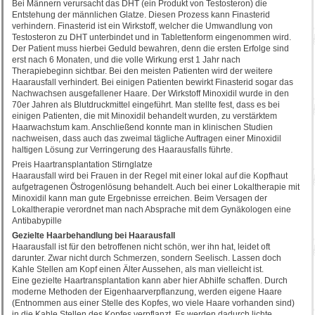
Bei Männern verursacht das DHT (ein Produkt von Testosteron) die
Entstehung der männlichen Glatze. Diesen Prozess kann Finasterid
verhindern. Finasterid ist ein Wirkstoff, welcher die Umwandlung von
Testosteron zu DHT unterbindet und in Tablettenform eingenommen wird.
Der Patient muss hierbei Geduld bewahren, denn die ersten Erfolge sind
erst nach 6 Monaten, und die volle Wirkung erst 1 Jahr nach
Therapiebeginn sichtbar. Bei den meisten Patienten wird der weitere
Haarausfall verhindert. Bei einigen Patienten bewirkt Finasterid sogar das
Nachwachsen ausgefallener Haare. Der Wirkstoff Minoxidil wurde in den
70er Jahren als Blutdruckmittel eingeführt. Man stellte fest, dass es bei
einigen Patienten, die mit Minoxidil behandelt wurden, zu verstärktem
Haarwachstum kam. Anschließend konnte man in klinischen Studien
nachweisen, dass auch das zweimal tägliche Auftragen einer Minoxidil
haltigen Lösung zur Verringerung des Haarausfalls führte.
Preis Haartransplantation Stirnglatze
Haarausfall wird bei Frauen in der Regel mit einer lokal auf die Kopfhaut
aufgetragenen Östrogenlösung behandelt. Auch bei einer Lokaltherapie mit
Minoxidil kann man gute Ergebnisse erreichen. Beim Versagen der
Lokaltherapie verordnet man nach Absprache mit dem Gynäkologen eine
Antibabypille
Gezielte Haarbehandlung bei Haarausfall
Haarausfall ist für den betroffenen nicht schön, wer ihn hat, leidet oft
darunter. Zwar nicht durch Schmerzen, sondern Seelisch. Lassen doch
Kahle Stellen am Kopf einen Älter Aussehen, als man vielleicht ist.
Eine gezielte Haartransplantation kann aber hier Abhilfe schaffen. Durch
moderne Methoden der Eigenhaarverpflanzung, werden eigene Haare
(Entnommen aus einer Stelle des Kopfes, wo viele Haare vorhanden sind)
in die Kahle Stellen des Kopfes verpflanzt. Es werden dadurch lichte